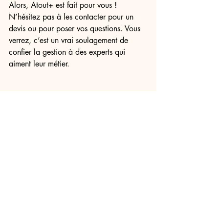
Alors, Atout+ est fait pour vous ! 
N’hésitez pas à les contacter pour un 
devis ou pour poser vos questions. Vous 
verrez, c’est un vrai soulagement de 
confier la gestion à des experts qui 
aiment leur métier.
Et maintenant, prêt à 
franchir le pas ?
Vous avez toutes les clés en main pour 
faire le bon choix. La gestion d’une 
location saisonnière en Martinique peut 
être un vrai plaisir quand on est bien 
accompagné. Atout+ vous offre cette 
tranquillité d’esprit et un service de 
qualité.