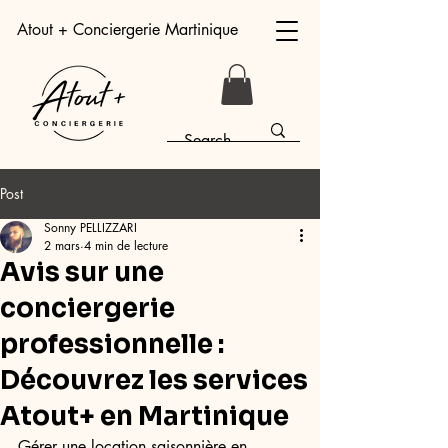
Atout + Conciergerie Martinique
Post
Sonny PELLIZZARI
2 mars
4 min de lecture
Avis sur une
conciergerie
professionnelle :
Découvrez les services
Atout+ en Martinique
Gérer une location saisonnière en 