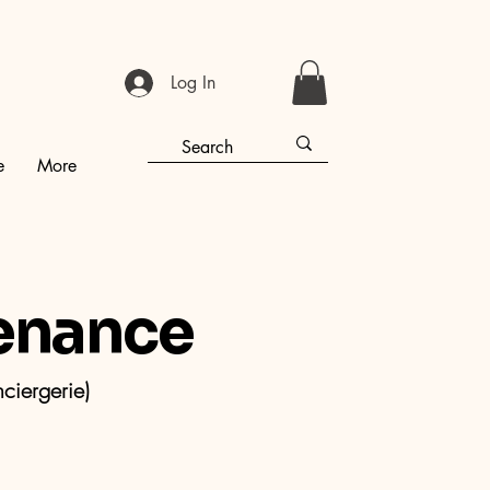
Log In
e
More
enance
ciergerie)