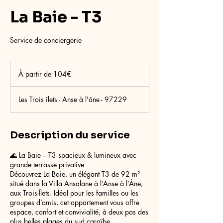
La Baie - T3
Service de conciergerie
À
partir
À partir de 104€
de
104€
Les Trois îlets - Anse à l'âne - 97229
Description du service
🌊 La Baie – T3 spacieux & lumineux avec
grande terrasse privative
Découvrez La Baie, un élégant T3 de 92 m²
situé dans la Villa Ansalane à l’Anse à l’Âne,
aux Trois-Îlets. Idéal pour les familles ou les
groupes d’amis, cet appartement vous offre
espace, confort et convivialité, à deux pas des
plus belles plages du sud caraïbe.